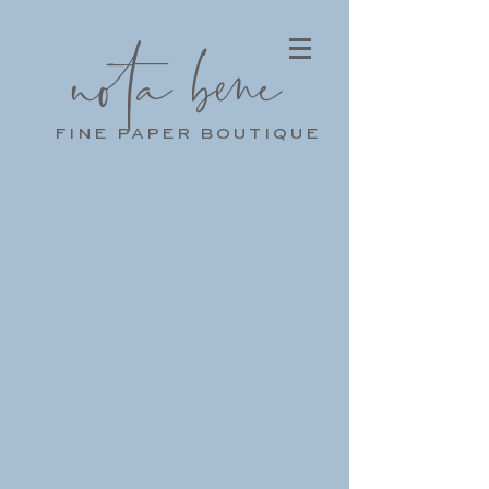
nota bene
fine paper boutique