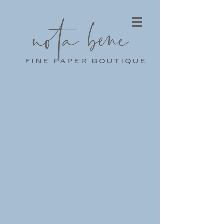
nota bene
fine paper boutique