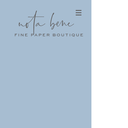
nota bene
fine paper boutique